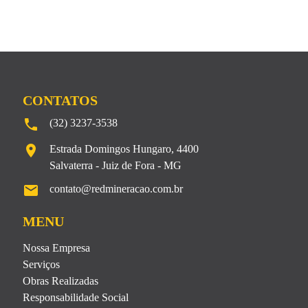
CONTATOS
local_phone
(32) 3237-3538
location_on
Estrada Domingos Hungaro, 4400
Salvaterra - Juiz de Fora - MG
email
contato@redmineracao.com.br
MENU
Nossa Empresa
Serviços
Obras Realizadas
Responsabilidade Social