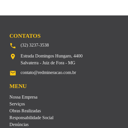
CONTATOS
local_phone
(32) 3237-3538
location_on
Estrada Domingos Hungaro, 4400
Salvaterra - Juiz de Fora - MG
email
contato@redmineracao.com.br
MENU
Nossa Empresa
Serviços
Obras Realizadas
Responsabilidade Social
Denúncias